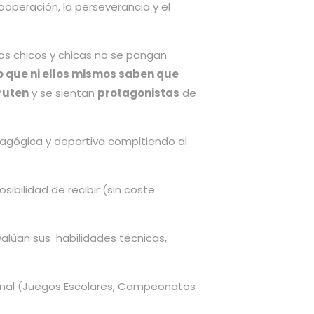
cooperación, la perseverancia y el
s chicos y chicas no se pongan
o que ni ellos mismos saben que
ruten
y se sientan
protagonistas
de
agógica y deportiva compitiendo al
ibilidad de recibir (sin coste
valúan sus habilidades técnicas,
ional (Juegos Escolares, Campeonatos