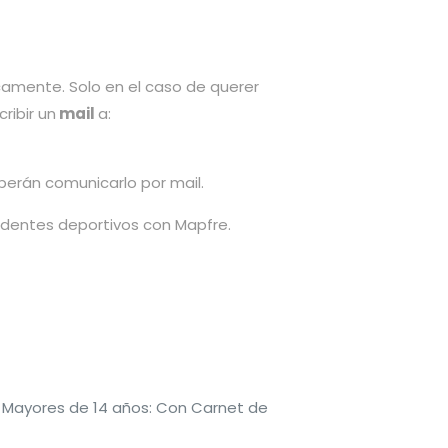
amente. Solo en el caso de querer
ribir un
mail
a:
berán comunicarlo por mail.
cidentes deportivos con Mapfre.
 Mayores de 14 años: Con Carnet de