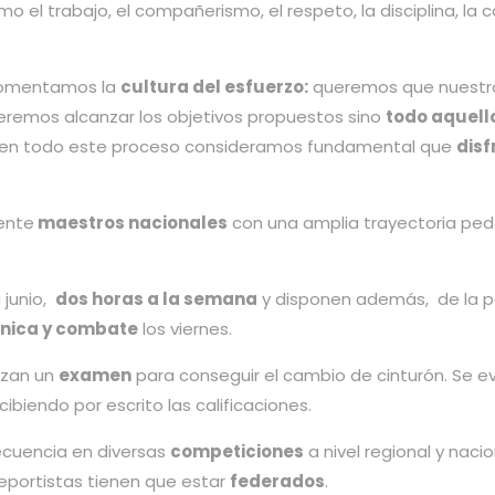
o el trabajo, el compañerismo, el respeto, la disciplina, la 
 fomentamos la
cultura del esfuerzo:
queremos que nuestro
queremos alcanzar los objetivos propuestos sino
todo aquell
en todo este proceso consideramos fundamental que
disf
ente
maestros nacionales
con una amplia trayectoria ped
 junio,
dos horas a la semana
y disponen además, de la pos
cnica y combate
los viernes.
lizan un
examen
para conseguir el cambio de cinturón. Se e
ibiendo por escrito las calificaciones.
recuencia en diversas
competiciones
a nivel regional y nac
deportistas tienen que estar
federados
.