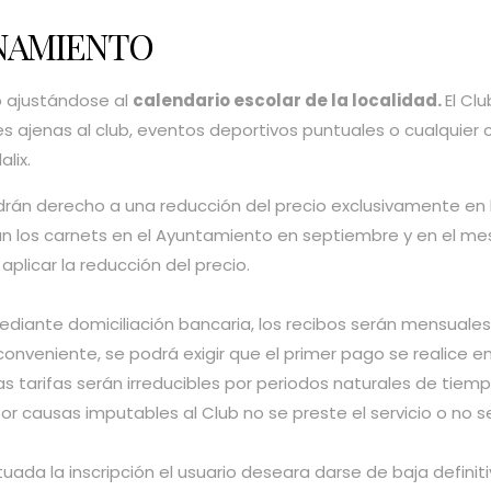
NAMIENTO
o ajustándose al
calendario escolar de la localidad.
El Cl
 ajenas al club, eventos deportivos puntuales o cualquier 
lix.
rán derecho a una reducción del precio exclusivamente en 
n los carnets en el Ayuntamiento en septiembre y en el me
aplicar la reducción del precio.
mediante domiciliación bancaria, los recibos serán mensuales,
 conveniente, se podrá exigir que el primer pago se realice 
las tarifas serán irreducibles por periodos naturales de tie
 causas imputables al Club no se preste el servicio o no se 
ctuada la inscripción el usuario deseara darse de baja defini